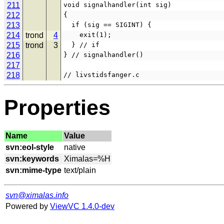
211
void signalhandler(int sig)
212
{
213
  if (sig == SIGINT) {
214
trond
4
    exit(1);
215
trond
3
  } // if
216
} // signalhandler()
217
218
// livstidsfanger.c
Properties
Name
Value
svn:eol-style
svn:keywords
svn:mime-type
svn@ximalas.info
Powered by
ViewVC 1.4.0-dev