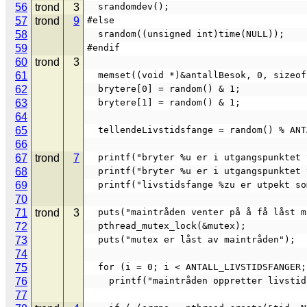
56
trond
3
  srandomdev();
57
trond
9
#else
58
  srandom((unsigned int)time(NULL));
59
#endif
60
trond
3
61
  memset((void *)&antallBesok, 0, sizeo
62
  brytere[0] = random() & 1;
63
  brytere[1] = random() & 1;
64
65
  tellendeLivstidsfange = random() % AN
66
67
trond
7
  printf("bryter %u er i utgangspunkte
68
  printf("bryter %u er i utgangspunkte
69
  printf("livstidsfange %zu er utpekt 
70
71
trond
3
  puts("maintråden venter på å få låst 
72
  pthread_mutex_lock(&mutex);
73
  puts("mutex er låst av maintråden");
74
75
  for (i = 0; i < ANTALL_LIVSTIDSFANGER
76
    printf("maintråden oppretter livst
77