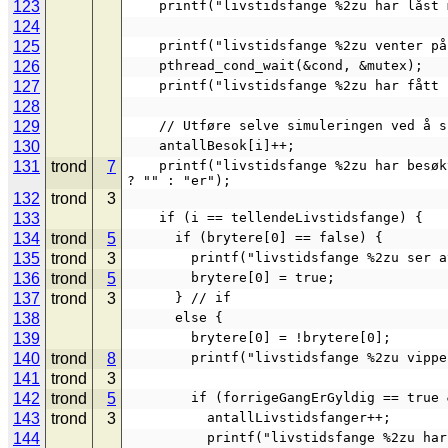
123
    printf("livstidsfange %2zu har lås
124
125
    printf("livstidsfange %2zu venter
126
    pthread_cond_wait(&cond, &mutex);
127
    printf("livstidsfange %2zu har få
128
129
    // Utføre selve simuleringen ved å
130
    antallBesok[i]++;
131
trond
7
    printf("livstidsfange %2zu har besøkt rommet %u gang%s\n", i + 1, antallBesok[i], antallBesok[i] == 1 
? "" : "er");
132
trond
3
133
    if (i == tellendeLivstidsfange) {
134
trond
5
      if (brytere[0] == false) {
135
trond
3
        printf("livstidsfange %2zu 
136
trond
5
        brytere[0] = true;
137
trond
3
      } // if
138
      else {
139
        brytere[0] = !brytere[0];
140
trond
8
        printf("livstidsfange %2zu
141
trond
3
142
trond
5
        if (forrigeGangErGyldig == t
143
trond
3
          antallLivstidsfanger++;
144
          printf("livstidsfange %