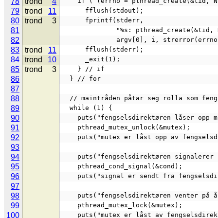
78
trond
4
    if ( (errno = pthread_create(&tid,
79
trond
11
      fflush(stdout);
80
trond
3
      fprintf(stderr,
81
              "%s: pthread_crea
82
              argv[0], i, strerror(e
83
trond
11
      fflush(stderr);
84
trond
10
      _exit(1);
85
trond
3
    } // if
86
  } // for
87
88
  // maintråden påtar seg rolla som fen
89
  while (1) {
90
    puts("fengselsdirektøren låser opp 
91
    pthread_mutex_unlock(&mutex);
92
    puts("mutex er låst opp av fengsels
93
94
    puts("fengselsdirektøren signalere
95
    pthread_cond_signal(&cond);
96
    puts("signal er sendt fra fengselsd
97
98
    puts("fengselsdirektøren venter på
99
    pthread_mutex_lock(&mutex);
100
    puts("mutex er låst av fengselsdire