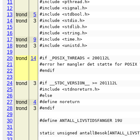
11
#include <pthread.h>
12
#include <signal.h>
13
trond
5
#include <stdbool.h>
14
trond
3
#include <stdio.h>
15
#include <stdlib.h>
16
#include <string.h>
17
trond
9
#include <time.h>
18
trond
3
#include <unistd.h>
19
20
trond
14
#if _POSIX_THREADS < 200112L
21
#error her mangler det støtte for POSIX 
22
#endif
23
24
trond
3
#if __STDC_VERSION__ >= 201112L
25
#include <stdnoreturn.h>
26
#else
27
trond
4
#define noreturn
28
trond
3
#endif
29
30
#define ANTALL_LIVSTIDSFANGER 19U
31
32
static unsigned antallBesok[ANTALL_LIVST
33