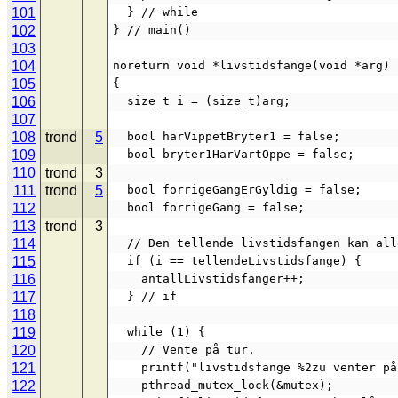
101
  } // while
102
} // main()
103
104
noreturn void *livstidsfange(void *arg)
105
{
106
  size_t i = (size_t)arg;
107
108
trond
5
  bool harVippetBryter1 = false;
109
  bool bryter1HarVartOppe = false;
110
trond
3
111
trond
5
  bool forrigeGangErGyldig = false;
112
  bool forrigeGang = false;
113
trond
3
114
  // Den tellende livstidsfangen kan al
115
  if (i == tellendeLivstidsfange) {
116
    antallLivstidsfanger++;
117
  } // if
118
119
  while (1) {
120
    // Vente på tur.
121
    printf("livstidsfange %2zu venter 
122
    pthread_mutex_lock(&mutex);