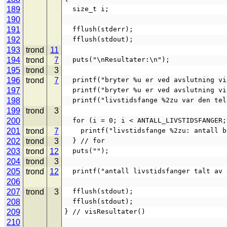
189
  size_t i;
190
191
  fflush(stderr);
192
  fflush(stdout);
193
trond
11
194
trond
7
  puts("\nResultater:\n");
195
trond
3
196
trond
7
  printf("bryter %u er ved avslutning 
197
  printf("bryter %u er ved avslutning 
198
  printf("livstidsfange %2zu var den t
199
trond
3
200
  for (i = 0; i < ANTALL_LIVSTIDSFANGER
201
trond
7
    printf("livstidsfange %2zu: antall
202
trond
3
  } // for
203
trond
12
  puts("");
204
trond
3
205
trond
12
  printf("antall livstidsfanger talt a
206
207
trond
3
  fflush(stdout);
208
  fflush(stdout);
209
} // visResultater()
210