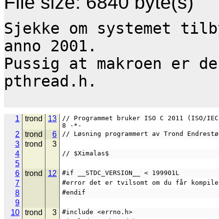
File size: 6840 byte(s)
Sjekke om systemet tilb
anno 2001.

Pussig at makroen er de
pthread.h.

1
trond
13
// Programmet bruker ISO C 2011 (ISO/IEC
8 -*-
2
trond
6
// Løsning programmert av Trond Endrestø
3
trond
3
4
// $Ximalas$
5
6
trond
12
#if __STDC_VERSION__ < 199901L
7
#error det er tvilsomt om du får kompile
8
#endif
9
10
trond
3
#include <errno.h>