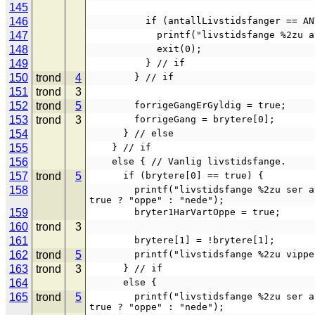
145
146
          if (antallLivstidsfanger 
147
            printf("livstidsfange
148
            exit(0);
149
          } // if
150
trond
4
        } // if
151
trond
3
152
trond
5
        forrigeGangErGyldig = true;
153
trond
3
        forrigeGang = brytere[0];
154
      } // else
155
    } // if
156
    else { // Vanlig livstidsfange.
157
trond
5
      if (brytere[0] == true) {
158
        printf("livstidsfange %2zu ser at bryter 1 er oppe, mens bryter 2 er %s\n", i + 1, brytere[1] == 
true ? "oppe" : "nede");
159
        bryter1HarVartOppe = true;
160
trond
3
161
        brytere[1] = !brytere[1];
162
trond
5
        printf("livstidsfange %2zu
163
trond
3
      } // if
164
      else {
165
trond
5
        printf("livstidsfange %2zu ser at bryter 1 er nede, mens bryter 2 er %s\n", i + 1, brytere[1] == 
true ? "oppe" : "nede");