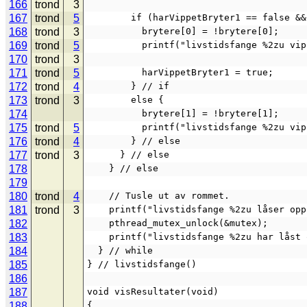
166
trond
3
167
trond
5
        if (harVippetBryter1 == fals
168
trond
3
          brytere[0] = !brytere[0];
169
trond
5
          printf("livstidsfange %
170
trond
3
171
trond
5
          harVippetBryter1 = true;
172
trond
4
        } // if
173
trond
3
        else {
174
          brytere[1] = !brytere[1];
175
trond
5
          printf("livstidsfange %
176
trond
4
        } // else
177
trond
3
      } // else
178
    } // else
179
180
trond
4
    // Tusle ut av rommet.
181
trond
3
    printf("livstidsfange %2zu låser o
182
    pthread_mutex_unlock(&mutex);
183
    printf("livstidsfange %2zu har lås
184
  } // while
185
} // livstidsfange()
186
187
void visResultater(void)
188
{