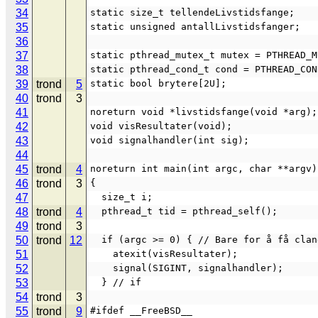
34
static size_t tellendeLivstidsfange;
35
static unsigned antallLivstidsfanger;
36
37
static pthread_mutex_t mutex = PTHREAD_M
38
static pthread_cond_t cond = PTHREAD_CON
39
trond
5
static bool brytere[2U];
40
trond
3
41
noreturn void *livstidsfange(void *arg);
42
void visResultater(void);
43
void signalhandler(int sig);
44
45
trond
4
noreturn int main(int argc, char **argv)
46
trond
3
{
47
  size_t i;
48
trond
4
  pthread_t tid = pthread_self();
49
trond
3
50
trond
12
  if (argc >= 0) { // Bare for å få cla
51
    atexit(visResultater);
52
    signal(SIGINT, signalhandler);
53
  } // if
54
trond
3
55
trond
9
#ifdef __FreeBSD__