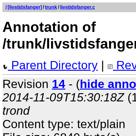
/
[livstidsfanger]
/
trunk
/
livstidsfanger.c
Annotation of
/trunk/livstidsfange
Parent Directory
|
Rev
Revision
14
- (
hide anno
2014-11-09T15:30:18Z
(1
trond
Content type: text/plain