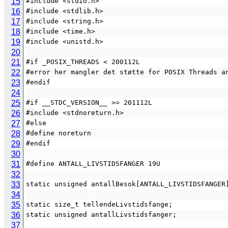
15
#include <stdio.h>
16
#include <stdlib.h>
17
#include <string.h>
18
#include <time.h>
19
#include <unistd.h>
20
21
#if _POSIX_THREADS < 200112L
22
#error her mangler det støtte for POSIX Threads a
23
#endif
24
25
#if __STDC_VERSION__ >= 201112L
26
#include <stdnoreturn.h>
27
#else
28
#define noreturn
29
#endif
30
31
#define ANTALL_LIVSTIDSFANGER 19U
32
33
static unsigned antallBesok[ANTALL_LIVSTIDSFANGER
34
35
static size_t tellendeLivstidsfange;
36
static unsigned antallLivstidsfanger;
37