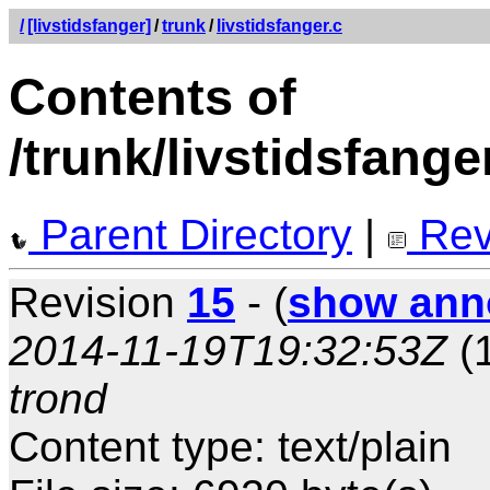
/
[livstidsfanger]
/
trunk
/
livstidsfanger.c
Contents of
/trunk/livstidsfange
Parent Directory
|
Rev
Revision
15
- (
show ann
2014-11-19T19:32:53Z
(1
trond
Content type: text/plain