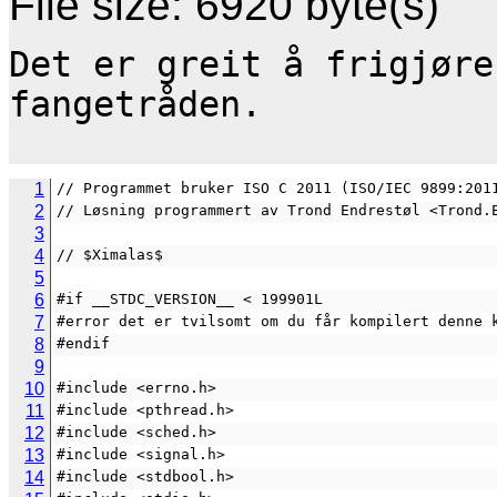
File size: 6920 byte(s)
Det er greit å frigjøre
fangetråden.

1
// Programmet bruker ISO C 2011 (ISO/IEC 9899:201
2
// Løsning programmert av Trond Endrestøl <Trond.
3
4
// $Ximalas$
5
6
#if __STDC_VERSION__ < 199901L
7
#error det er tvilsomt om du får kompilert denne 
8
#endif
9
10
#include <errno.h>
11
#include <pthread.h>
12
#include <sched.h>
13
#include <signal.h>
14
#include <stdbool.h>