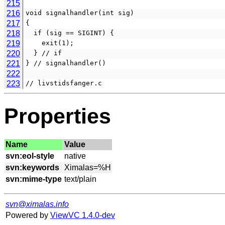
215
216
void signalhandler(int sig)
217
{
218
  if (sig == SIGINT) {
219
    exit(1);
220
  } // if
221
} // signalhandler()
222
223
// livstidsfanger.c
Properties
Name
Value
svn:eol-style
svn:keywords
svn:mime-type
svn@ximalas.info
Powered by
ViewVC 1.4.0-dev