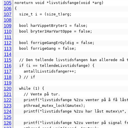
105
noreturn void *livstidsfange(void *arg)
106
{
107
  size_t i = (size_t)arg;
108
109
  bool harVippetBryter1 = false;
110
  bool bryter1HarVartOppe = false;
111
112
  bool forrigeGangErGyldig = false;
113
  bool forrigeGang = false;
114
115
  // Den tellende livstidsfangen kan allerede nå 
116
  if (i == tellendeLivstidsfange) {
117
    antallLivstidsfanger++;
118
  } // if
119
120
  while (1) {
121
    // Vente på tur.
122
    printf("livstidsfange %2zu venter på å få lå
123
    pthread_mutex_lock(&mutex);
124
    printf("livstidsfange %2zu har låst mutex\n",
125
126
    printf("livstidsfange %2zu venter på signal