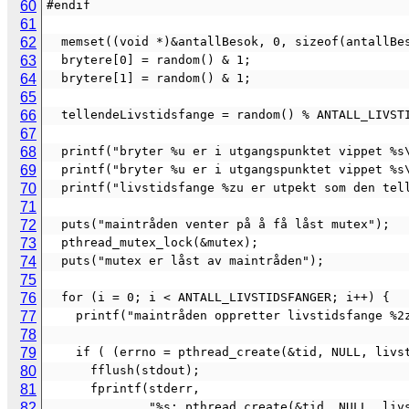
60
#endif
61
62
  memset((void *)&antallBesok, 0, sizeof(antallBe
63
  brytere[0] = random() & 1;
64
  brytere[1] = random() & 1;
65
66
  tellendeLivstidsfange = random() % ANTALL_LIVST
67
68
  printf("bryter %u er i utgangspunktet vippet %
69
  printf("bryter %u er i utgangspunktet vippet %
70
  printf("livstidsfange %zu er utpekt som den te
71
72
  puts("maintråden venter på å få låst mutex");
73
  pthread_mutex_lock(&mutex);
74
  puts("mutex er låst av maintråden");
75
76
  for (i = 0; i < ANTALL_LIVSTIDSFANGER; i++) {
77
    printf("maintråden oppretter livstidsfange %
78
79
    if ( (errno = pthread_create(&tid, NULL, liv
80
      fflush(stdout);
81
      fprintf(stderr,
82
              "%s: pthread_create(&tid, NU