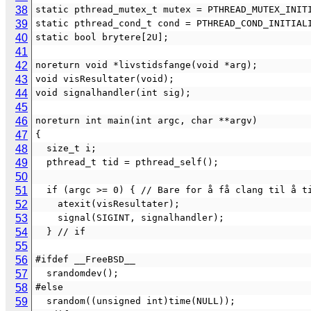
38
static pthread_mutex_t mutex = PTHREAD_MUTEX_INIT
39
static pthread_cond_t cond = PTHREAD_COND_INITIAL
40
static bool brytere[2U];
41
42
noreturn void *livstidsfange(void *arg);
43
void visResultater(void);
44
void signalhandler(int sig);
45
46
noreturn int main(int argc, char **argv)
47
{
48
  size_t i;
49
  pthread_t tid = pthread_self();
50
51
  if (argc >= 0) { // Bare for å få clang til å t
52
    atexit(visResultater);
53
    signal(SIGINT, signalhandler);
54
  } // if
55
56
#ifdef __FreeBSD__
57
  srandomdev();
58
#else
59
  srandom((unsigned int)time(NULL));