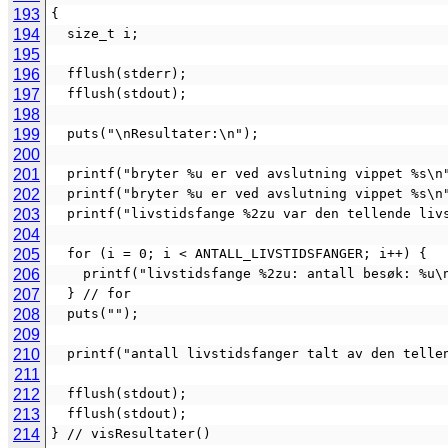
193
{
194
  size_t i;
195
196
  fflush(stderr);
197
  fflush(stdout);
198
199
  puts("\nResultater:\n");
200
201
  printf("bryter %u er ved avslutning vippet %s\
202
  printf("bryter %u er ved avslutning vippet %s\
203
  printf("livstidsfange %2zu var den tellende li
204
205
  for (i = 0; i < ANTALL_LIVSTIDSFANGER; i++) {
206
    printf("livstidsfange %2zu: antall besøk: %u
207
  } // for
208
  puts("");
209
210
  printf("antall livstidsfanger talt av den tell
211
212
  fflush(stdout);
213
  fflush(stdout);
214
} // visResultater()