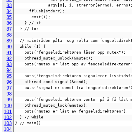
83
              argv[0], i, strerror(errno), errno)
84
      fflush(stderr);
85
      _exit(1);
86
    } // if
87
  } // for
88
89
  // maintråden påtar seg rolla som fengselsdirek
90
  while (1) {
91
    puts("fengselsdirektøren låser opp mutex");
92
    pthread_mutex_unlock(&mutex);
93
    puts("mutex er låst opp av fengselsdirektøren
94
95
    puts("fengselsdirektøren signalerer livstidsf
96
    pthread_cond_signal(&cond);
97
    puts("signal er sendt fra fengselsdirektøren"
98
99
    puts("fengselsdirektøren venter på å få låst 
100
    pthread_mutex_lock(&mutex);
101
    puts("mutex er låst av fengselsdirektøren");
102
  } // while
103
} // main()
104