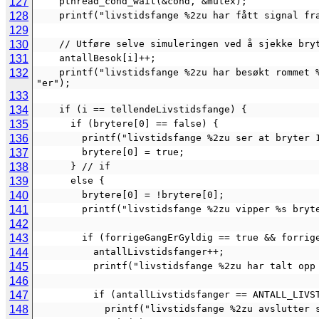
127
    pthread_cond_wait(&cond, &mutex);
128
    printf("livstidsfange %2zu har fått signal 
129
130
    // Utføre selve simuleringen ved å sjekke br
131
    antallBesok[i]++;
132
    printf("livstidsfange %2zu har besøkt rommet %u gang%s\n", i + 1, antallBesok[i], antallBesok[i] == 1 ? "" : 
"er");
133
134
    if (i == tellendeLivstidsfange) {
135
      if (brytere[0] == false) {
136
        printf("livstidsfange %2zu ser at bry
137
        brytere[0] = true;
138
      } // if
139
      else {
140
        brytere[0] = !brytere[0];
141
        printf("livstidsfange %2zu vipper %s 
142
143
        if (forrigeGangErGyldig == true && forr
144
          antallLivstidsfanger++;
145
          printf("livstidsfange %2zu har ta
146
147
          if (antallLivstidsfanger == ANTALL_LI
148
            printf("livstidsfange %2zu avslut