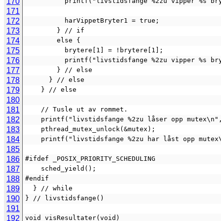
170
          printf("livstidsfange %2zu vipper
171
172
          harVippetBryter1 = true;
173
        } // if
174
        else {
175
          brytere[1] = !brytere[1];
176
          printf("livstidsfange %2zu vipper
177
        } // else
178
      } // else
179
    } // else
180
181
    // Tusle ut av rommet.
182
    printf("livstidsfange %2zu låser opp mutex\n"
183
    pthread_mutex_unlock(&mutex);
184
    printf("livstidsfange %2zu har låst opp mute
185
186
#ifdef _POSIX_PRIORITY_SCHEDULING
187
    sched_yield();
188
#endif
189
  } // while
190
} // livstidsfange()
191
192
void visResultater(void)