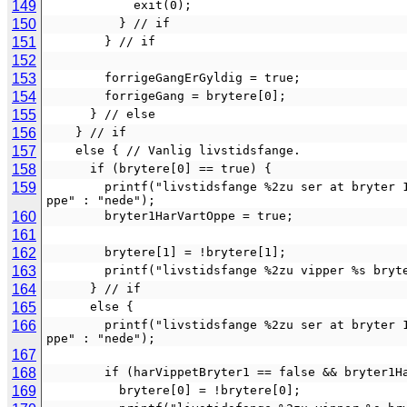
149
            exit(0);
150
          } // if
151
        } // if
152
153
        forrigeGangErGyldig = true;
154
        forrigeGang = brytere[0];
155
      } // else
156
    } // if
157
    else { // Vanlig livstidsfange.
158
      if (brytere[0] == true) {
159
        printf("livstidsfange %2zu ser at bryter 1 er oppe, mens bryter 2 er %s\n", i + 1, brytere[1] == true ? "o
ppe" : "nede");
160
        bryter1HarVartOppe = true;
161
162
        brytere[1] = !brytere[1];
163
        printf("livstidsfange %2zu vipper %s 
164
      } // if
165
      else {
166
        printf("livstidsfange %2zu ser at bryter 1 er nede, mens bryter 2 er %s\n", i + 1, brytere[1] == true ? "o
ppe" : "nede");
167
168
        if (harVippetBryter1 == false && bryte
169
          brytere[0] = !brytere[0];