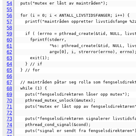
54
  puts("mutex er låst av maintråden");
55
56
  for (i = 0; i < ANTALL_LIVSTIDSFANGER; i++) {
57
    printf("maintråden oppretter livstidsfange %
58
59
    if ( (errno = pthread_create(&tid, NULL, liv
60
      fprintf(stderr,
61
              "%s: pthread_create(&tid, NU
62
              argv[0], i, strerror(errno), errno)
63
      exit(1);
64
    } // if
65
  } // for
66
67
  // maintråden påtar seg rolla som fengselsdirek
68
  while (1) {
69
    puts("fengselsdirektøren låser opp mutex");
70
    pthread_mutex_unlock(&mutex);
71
    puts("mutex er låst opp av fengselsdirektøren
72
73
    puts("fengselsdirektøren signalerer livstidsf
74
    pthread_cond_signal(&cond);
75
    puts("signal er sendt fra fengselsdirektøren"