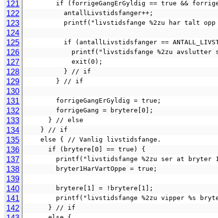
121
        if (forrigeGangErGyldig == true && forr
122
          antallLivstidsfanger++;
123
          printf("livstidsfange %2zu har ta
124
125
          if (antallLivstidsfanger == ANTALL_LI
126
            printf("livstidsfange %2zu avslut
127
            exit(0);
128
          } // if
129
        } // if
130
131
        forrigeGangErGyldig = true;
132
        forrigeGang = brytere[0];
133
      } // else
134
    } // if
135
    else { // Vanlig livstidsfange.
136
      if (brytere[0] == true) {
137
        printf("livstidsfange %2zu ser at br
138
        bryter1HarVartOppe = true;
139
140
        brytere[1] = !brytere[1];
141
        printf("livstidsfange %2zu vipper %s 
142
      } // if
143
      else {