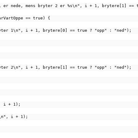
yter 1 er nede, mens bryter 2 er %s\n", i + 1, brytere[1] ==
r1HarVartOppe == true) {
 %s bryter 1\n", i + 1, brytere[0] == true ? "opp" : "ned");
 %s bryter 2\n", i + 1, brytere[1] == true ? "opp" : "ned");
, i + 1);
x\n", i + 1);