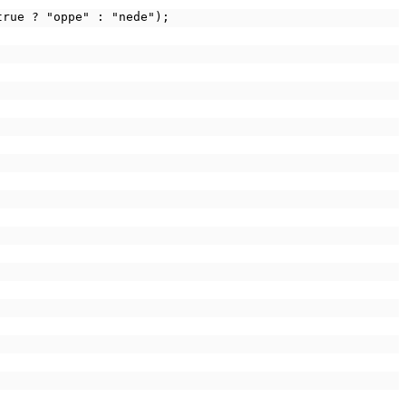
 true ? "oppe" : "nede");