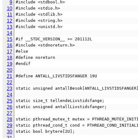
9
#include <stdbool.h>
10
#include <stdio.h>
11
#include <stdlib.h>
12
#include <string.h>
13
#include <unistd.h>
14
15
#if __STDC_VERSION__ >= 201112L
16
#include <stdnoreturn.h>
17
#else
18
#define noreturn
19
#endif
20
21
#define ANTALL_LIVSTIDSFANGER 19U
22
23
static unsigned antallBesok[ANTALL_LIVSTIDSFANGER
24
25
static size_t tellendeLivstidsfange;
26
static unsigned antallLivstidsfanger;
27
28
static pthread_mutex_t mutex = PTHREAD_MUTEX_INIT
29
static pthread_cond_t cond = PTHREAD_COND_INITIAL
30
static bool brytere[2U];
31