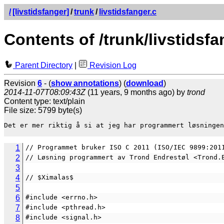
/
[livstidsfanger]
/
trunk
/
livstidsfanger.c
Contents of /trunk/livstidsfa
Parent Directory
|
Revision Log
Revision
6
- (
show annotations
) (
download
)
2014-11-07T08:09:43Z
(11 years, 9 months ago) by
trond
Content type: text/plain
File size: 5799 byte(s)
Det er mer riktig å si at jeg har programmert løsningen
1
// Programmet bruker ISO C 2011 (ISO/IEC 9899:201
2
// Løsning programmert av Trond Endrestøl <Trond.
3
4
// $Ximalas$
5
6
#include <errno.h>
7
#include <pthread.h>
8
#include <signal.h>