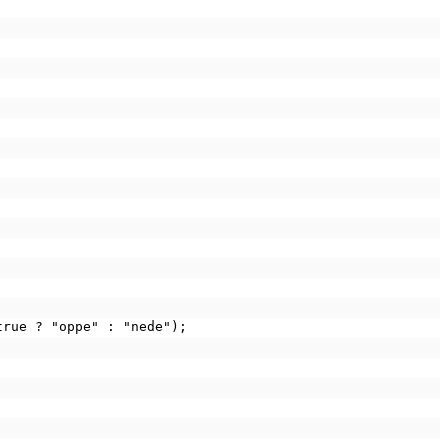
 true ? "oppe" : "nede");