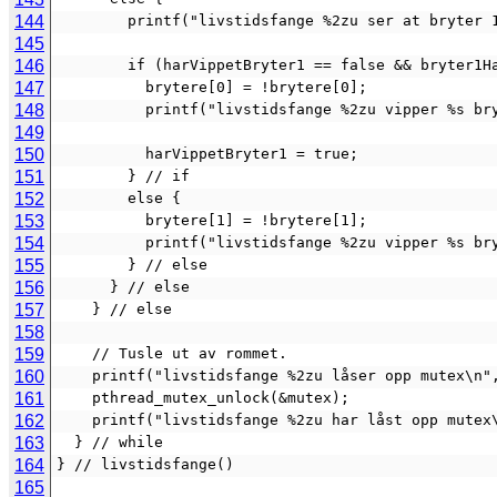
144
        printf("livstidsfange %2zu ser at br
145
146
        if (harVippetBryter1 == false && bryte
147
          brytere[0] = !brytere[0];
148
          printf("livstidsfange %2zu vipper
149
150
          harVippetBryter1 = true;
151
        } // if
152
        else {
153
          brytere[1] = !brytere[1];
154
          printf("livstidsfange %2zu vipper
155
        } // else
156
      } // else
157
    } // else
158
159
    // Tusle ut av rommet.
160
    printf("livstidsfange %2zu låser opp mutex\n"
161
    pthread_mutex_unlock(&mutex);
162
    printf("livstidsfange %2zu har låst opp mute
163
  } // while
164
} // livstidsfange()
165