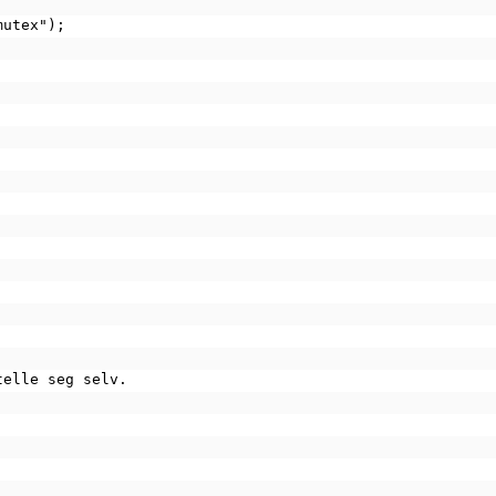
mutex");
telle seg selv.