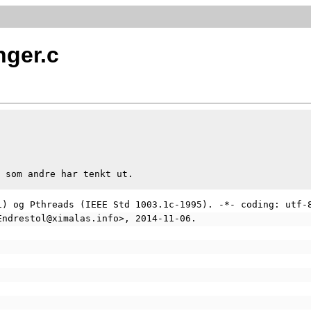
nger.c
 som andre har tenkt ut.

1) og Pthreads (IEEE Std 1003.1c-1995). -*- coding: utf-
Endrestol@ximalas.info>, 2014-11-06.