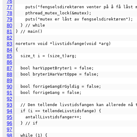
76
77
    puts("fengselsdirektøren venter på å få låst 
78
    pthread_mutex_lock(&mutex);
79
    puts("mutex er låst av fengselsdirektøren");
80
  } // while
81
} // main()
82
83
noreturn void *livstidsfange(void *arg)
84
{
85
  size_t i = (size_t)arg;
86
87
  bool harVippetBryter1 = false;
88
  bool bryter1HarVartOppe = false;
89
90
  bool forrigeGangErGyldig = false;
91
  bool forrigeGang = false;
92
93
  // Den tellende livstidsfangen kan allerede nå 
94
  if (i == tellendeLivstidsfange) {
95
    antallLivstidsfanger++;
96
  } // if
97
98
  while (1) {