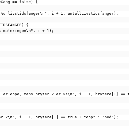
igeGang == false) {
lt opp %u livstidsfanger\n", i + 1, antallLivstidsfanger);
VSTIDSFANGER) {
ter simuleringen\n", i + 1);
yter 1 er oppe, mens bryter 2 er %s\n", i + 1, brytere[1] ==
bryter 2\n", i + 1, brytere[1] == true ? "opp" : "ned");