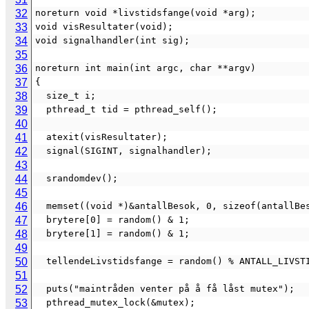
32
noreturn void *livstidsfange(void *arg);
33
void visResultater(void);
34
void signalhandler(int sig);
35
36
noreturn int main(int argc, char **argv)
37
{
38
  size_t i;
39
  pthread_t tid = pthread_self();
40
41
  atexit(visResultater);
42
  signal(SIGINT, signalhandler);
43
44
  srandomdev();
45
46
  memset((void *)&antallBesok, 0, sizeof(antallBe
47
  brytere[0] = random() & 1;
48
  brytere[1] = random() & 1;
49
50
  tellendeLivstidsfange = random() % ANTALL_LIVST
51
52
  puts("maintråden venter på å få låst mutex");
53
  pthread_mutex_lock(&mutex);