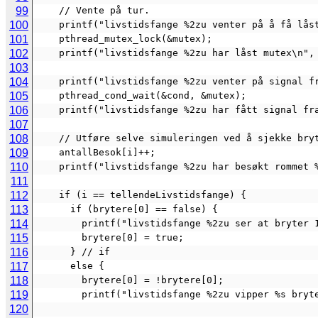
99
    // Vente på tur.
100
    printf("livstidsfange %2zu venter på å få lå
101
    pthread_mutex_lock(&mutex);
102
    printf("livstidsfange %2zu har låst mutex\n",
103
104
    printf("livstidsfange %2zu venter på signal
105
    pthread_cond_wait(&cond, &mutex);
106
    printf("livstidsfange %2zu har fått signal 
107
108
    // Utføre selve simuleringen ved å sjekke br
109
    antallBesok[i]++;
110
    printf("livstidsfange %2zu har besøkt romme
111
112
    if (i == tellendeLivstidsfange) {
113
      if (brytere[0] == false) {
114
        printf("livstidsfange %2zu ser at bry
115
        brytere[0] = true;
116
      } // if
117
      else {
118
        brytere[0] = !brytere[0];
119
        printf("livstidsfange %2zu vipper %s 
120