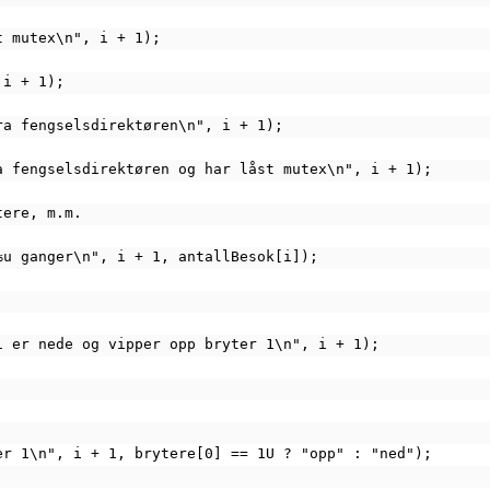
st mutex\n", i + 1);
 i + 1);
 fra fengselsdirektøren\n", i + 1);
fra fengselsdirektøren og har låst mutex\n", i + 1);
ytere, m.m.
t %u ganger\n", i + 1, antallBesok[i]);
ter 1 er nede og vipper opp bryter 1\n", i + 1);
bryter 1\n", i + 1, brytere[0] == 1U ? "opp" : "ned");