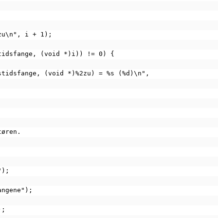
2zu\n", i + 1);
stidsfange, (void *)i)) != 0) {
LL, livstidsfange, (void *)%2zu) = %s (%d)\n",
;
tøren.
");
angene");
);