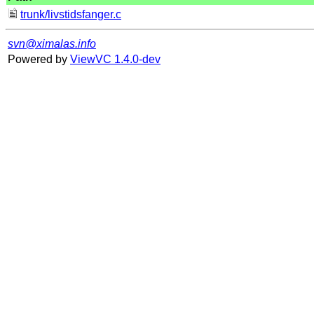
trunk/livstidsfanger.c
svn@ximalas.info
Powered by
ViewVC 1.4.0-dev