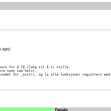
s ago)
are for å få clang til å ti stille.

re noen som helst.

stedet for _exit(), og la alle funksjoner registrert med 
Details