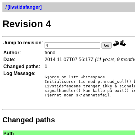
/
[livstidsfanger]
Revision 4
Jump to revision:
Author:
trond
Date:
2014-11-07T07:56:17Z
(11 years, 9 month
Changed paths:
1
Log Message:
Gjorde om litt whitespace.

Initialiserer tid med pthread_self() b
Livstidsfangene trenger ikke å signale
signalhandler() kan kalle på exit() i
Fjernet noen skjønnhetsfeil.

Changed paths
Path