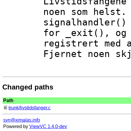
Livstidsfangene 
noen som helst.

signalhandler() 
for _exit(), og 
registrert med a
Fjernet noen skj
Changed paths
Path
trunk/livstidsfanger.c
svn@ximalas.info
Powered by
ViewVC 1.4.0-dev