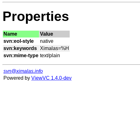
Properties
Name
Value
svn:eol-style
svn:keywords
svn:mime-type
svn@ximalas.info
Powered by
ViewVC 1.4.0-dev