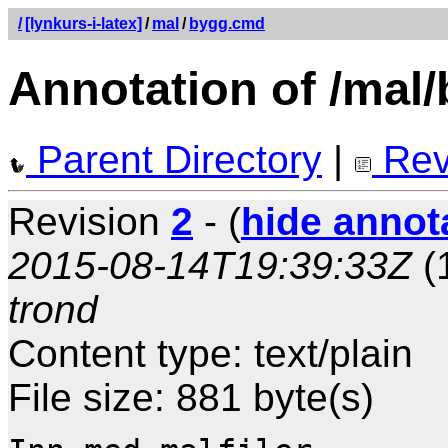
/
[lynkurs-i-latex]
/
mal
/
bygg.cmd
Annotation of /mal
Parent Directory
|
Rev
Revision
2
- (
hide annot
2015-08-14T19:39:33Z
(
trond
Content type: text/plain
File size: 881 byte(s)