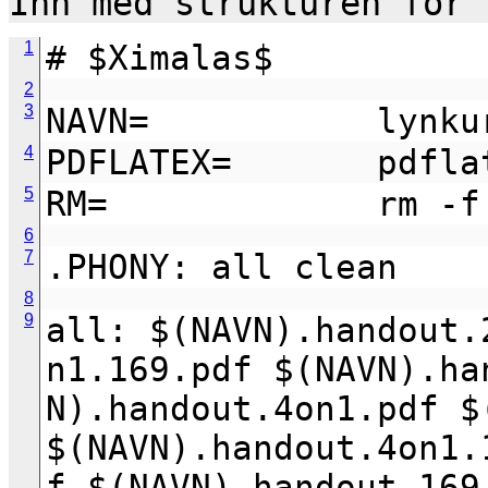
1
# $Ximalas$
2
3
NAVN=           lynku
4
PDFLATEX=       pdfla
5
RM=             rm -f
6
7
.PHONY: all clean
8
9
all: $(NAVN).handout.
n1.169.pdf $(NAVN).ha
N).handout.4on1.pdf $
$(NAVN).handout.4on1.
f $(NAVN).handout.169