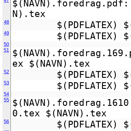
47
$(NAVN).foredrag.pdf:
N).tex
48
        $(PDFLAT
49
        $(PDFLAT
50
51
$(NAVN).foredrag.169.
ex $(NAVN).tex
52
        $(PDFLAT
53
        $(PDFLAT
54
55
$(NAVN).foredrag.1610
0.tex $(NAVN).tex
56
        $(PDFLAT