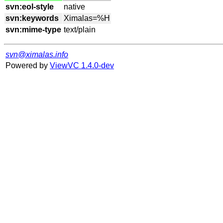
svn:eol-style
svn:keywords
svn:mime-type
svn@ximalas.info
Powered by
ViewVC 1.4.0-dev