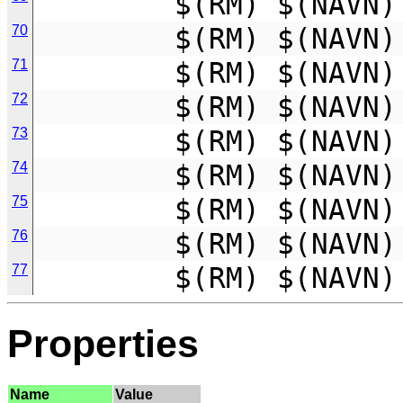
        $(RM) $(
70
        $(RM) $(N
71
        $(RM) $(N
72
        $(RM) $(
73
        $(RM) $(NAV
74
        $(RM) $(NAV
75
        $(RM) $(NAV
76
        $(RM) $(NAV
77
        $(RM) $(NAV
Properties
Name
Value