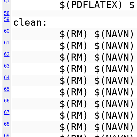
57
        $(PDFLAT
58
59
clean:
60
        $(RM) $(NAV
61
        $(RM) $(N
62
        $(RM) $(
63
        $(RM) $(
64
        $(RM) $(
65
        $(RM) $(
66
        $(RM) $(
67
        $(RM) $(
68
        $(RM) $(
69