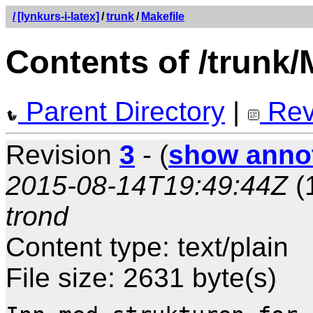
/
[lynkurs-i-latex]
/
trunk
/
Makefile
Contents of /trunk/
Parent Directory
|
Rev
Revision
3
- (
show anno
2015-08-14T19:49:44Z
(
trond
Content type: text/plain
File size: 2631 byte(s)