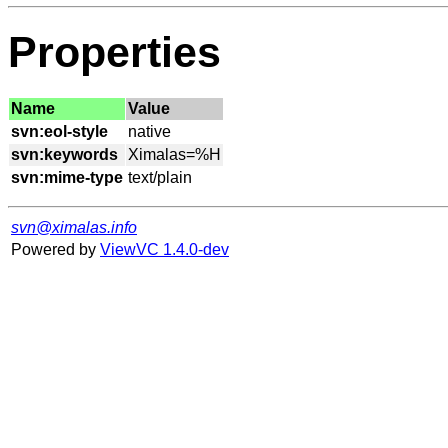
Properties
Name
Value
svn:eol-style
svn:keywords
svn:mime-type
svn@ximalas.info
Powered by
ViewVC 1.4.0-dev