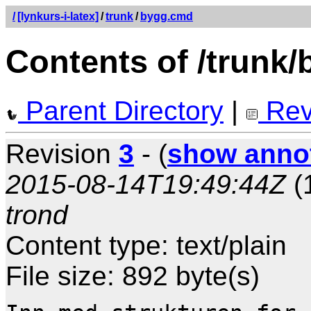
/
[lynkurs-i-latex]
/
trunk
/
bygg.cmd
Contents of /trunk
Parent Directory
|
Rev
Revision
3
- (
show anno
2015-08-14T19:49:44Z
(
trond
Content type: text/plain
File size: 892 byte(s)