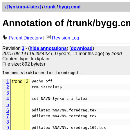
/
[lynkurs-i-latex]
/
trunk
/
bygg.cmd
Annotation of /trunk/bygg.
Parent Directory
|
Revision Log
Revision
3
- (
hide annotations
) (
download
)
2015-08-14T19:49:44Z
(10 years, 11 months ago) by
trond
Content type: text/plain
File size: 892 byte(s)
1
trond
3
@echo off
2
rem $Ximalas$
3
4
set NAVN=lynkurs-i-latex
5
6
pdflatex %NAVN%.foredrag.tex
7
pdflatex %NAVN%.foredrag.tex
8
9
pdflatex %NAVN%.foredrag.169.tex