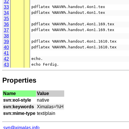
32
33
pdflatex %NAVN%.handout.4on1.tex
34
pdflatex %NAVN%.handout.4on1.tex
35
36
pdflatex %NAVN%.handout.4on1.169.tex
37
pdflatex %NAVN%.handout.4on1.169.tex
38
39
pdflatex %NAVN%.handout.4on1.1610.tex
40
pdflatex %NAVN%.handout.4on1.1610.tex
41
42
echo.
43
echo Ferdig.
Properties
Name
Value
svn:eol-style
svn:keywords
svn:mime-type
svn@ximalas.info