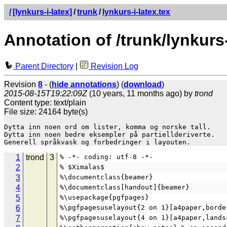
/
[lynkurs-i-latex]
/
trunk
/
lynkurs-i-latex.tex
Annotation of /trunk/lynkurs-
Parent Directory
|
Revision Log
Revision
8
- (
hide annotations
) (
download
)
2015-08-15T19:22:09Z
(10 years, 11 months ago) by
trond
Content type: text/plain
File size: 24164 byte(s)
Dytta inn noen ord om lister, komma og norske tall.

Dytta inn noen bedre eksempler på partiellderiverte.

1
trond
3
% -*- coding: utf-8 -*-
2
% $Ximalas$
3
%\documentclass{beamer}
4
%\documentclass[handout]{beamer}
5
%\usepackage{pgfpages}
6
%\pgfpagesuselayout{2 on 1}[a4paper,borde
7
%\pgfpagesuselayout{4 on 1}[a4paper,lands