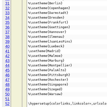
31
%\usetheme{Berlin}
32
%\usetheme{Copenhagen}
33
%\usetheme{Darmstadt}
34
%\usetheme{Dresden}
35
%\usetheme{Frankfurt}
36
%\usetheme{Goettingen}
37
%\usetheme{Hannover}
38
%\usetheme{Ilmenau}
39
%\usetheme{JuanLesPins}
40
%\usetheme{Luebeck}
41
\usetheme{Madrid}
42
%\usetheme{Malmoe}
43
%\usetheme{Marburg}
44
%\usetheme{Montpellier}
45
%\usetheme{PaloAlto}
46
%\usetheme{Pittsburgh}
47
%\usetheme{Rochester}
48
%\usetheme{Singapore}
49
%\usetheme{Szeged}
50
%\usetheme{Warsaw}
51
52
\hypersetup{colorlinks,linkcolor=,urlcolo