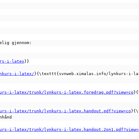
gelig gjennom:
rs-i-latex
}}
nkurs-i-latex/
}{\texttt{svnweb.ximalas.info/lynkurs-i-la
urs-i-latex/trunk/lynkurs-i-latex.foredrag.pdf?view=co
}{
urs-i-latex/trunk/lynkurs-i-latex.handout.pdf?view=co
}{\
enhånd
urs-i-latex/trunk/lynkurs-i-latex.handout.2on1.pdf?view=