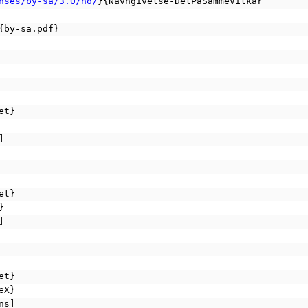
nses/by-sa/3.0/no/
}{Navngivelse-DelPåSammeVilkår
]{by-sa.pdf}
et}
]
et}
}
]
et}
eX}
ons]