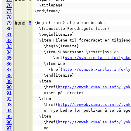
76
  \titlepage
77
\end{frame}
78
79
trond
6
\begin{frame}[allowframebreaks]
80
  \frametitle{Foredragets filer}
81
  \begin{itemize}
82
  \item Filene til foredraget er tilgjen
83
    \begin{itemize}
84
    \item Subversion: \texttt{svn co
85
        \url{
svn://svn.ximalas.info/lynku
86
    \item Web:
87
      \href{
http://svnweb.ximalas.info/ly
88
    \end{itemize}
89
  \item
90
    \href{
http://svnweb.ximalas.info/lynk
91
    vises på lerretet
92
  \item
93
    \href{
http://svnweb.ximalas.info/lynk
94
    er mye bedre for publikum å se på eg
95
  \item
96
    \href{
http://svnweb.ximalas.info/lynk
97
    og