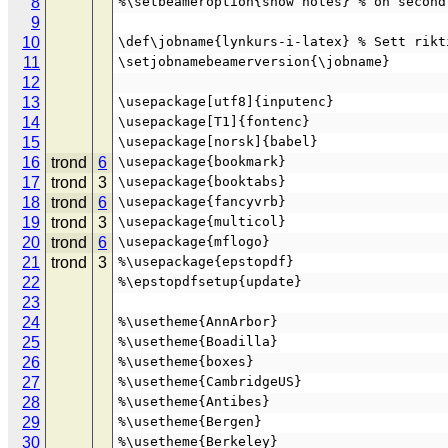
8
%\setbeameroption{show notes} % on second
9
10
\def\jobname{lynkurs-i-latex} % Sett rikt
11
\setjobnamebeamerversion{\jobname}
12
13
\usepackage[utf8]{inputenc}
14
\usepackage[T1]{fontenc}
15
\usepackage[norsk]{babel}
16
trond
6
\usepackage{bookmark}
17
trond
3
\usepackage{booktabs}
18
trond
6
\usepackage{fancyvrb}
19
trond
3
\usepackage{multicol}
20
trond
6
\usepackage{mflogo}
21
trond
3
%\usepackage{epstopdf}
22
%\epstopdfsetup{update}
23
24
%\usetheme{AnnArbor}
25
%\usetheme{Boadilla}
26
%\usetheme{boxes}
27
%\usetheme{CambridgeUS}
28
%\usetheme{Antibes}
29
%\usetheme{Bergen}
30
%\usetheme{Berkeley}