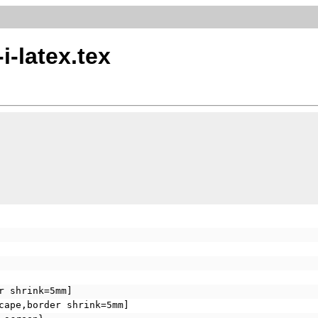
i-latex.tex
r shrink=5mm]
cape,border shrink=5mm]