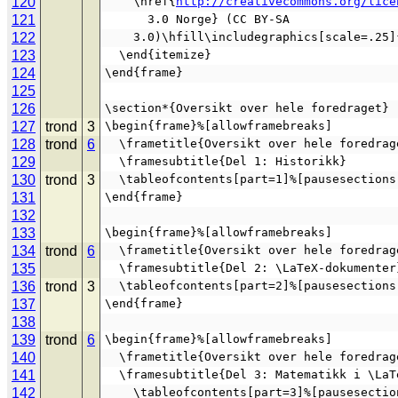
120
    \href{
http://creativecommons.org/lice
121
      3.0 Norge} (CC BY-SA
122
    3.0)\hfill\includegraphics[scale=.25
123
  \end{itemize}
124
\end{frame}
125
126
\section*{Oversikt over hele foredraget}
127
trond
3
\begin{frame}%[allowframebreaks]
128
trond
6
  \frametitle{Oversikt over hele foredrag
129
  \framesubtitle{Del 1: Historikk}
130
trond
3
  \tableofcontents[part=1]%[pausesections
131
\end{frame}
132
133
\begin{frame}%[allowframebreaks]
134
trond
6
  \frametitle{Oversikt over hele foredrag
135
  \framesubtitle{Del 2: \LaTeX-dokumenter
136
trond
3
  \tableofcontents[part=2]%[pausesections
137
\end{frame}
138
139
trond
6
\begin{frame}%[allowframebreaks]
140
  \frametitle{Oversikt over hele foredrag
141
  \framesubtitle{Del 3: Matematikk i \LaT
142
    \tableofcontents[part=3]%[pausesecti