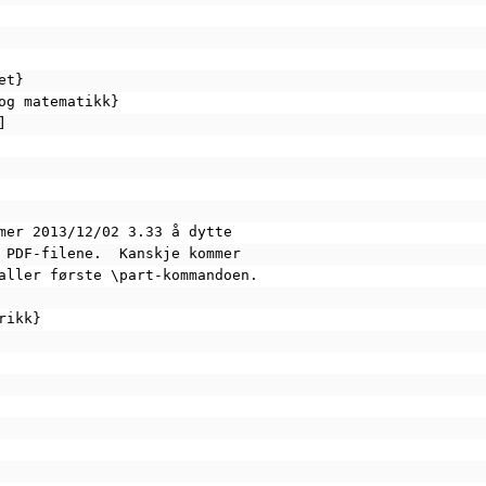
et}
 og matematikk}
]
mer 2013/12/02 3.33 å dytte
 PDF-filene.  Kanskje kommer
aller første \part-kommandoen.
rikk}