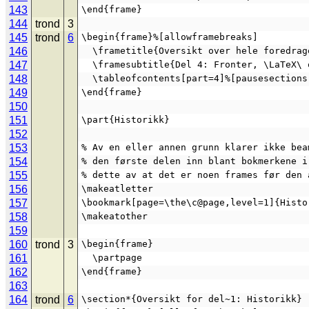
143
\end{frame}
144
trond
3
145
trond
6
\begin{frame}%[allowframebreaks]
146
  \frametitle{Oversikt over hele foredrag
147
  \framesubtitle{Del 4: Fronter, \LaTeX\
148
  \tableofcontents[part=4]%[pausesections
149
\end{frame}
150
151
\part{Historikk}
152
153
% Av en eller annen grunn klarer ikke bea
154
% den første delen inn blant bokmerkene i
155
% dette av at det er noen frames før den 
156
\makeatletter
157
\bookmark[page=\the\c@page,level=1]{Histo
158
\makeatother
159
160
trond
3
\begin{frame}
161
  \partpage
162
\end{frame}
163
164
trond
6
\section*{Oversikt for del~1: Historikk}