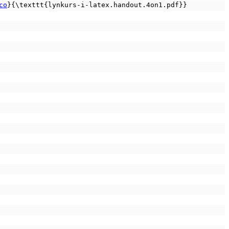
co
}{\texttt{lynkurs-i-latex.handout.4on1.pdf}}