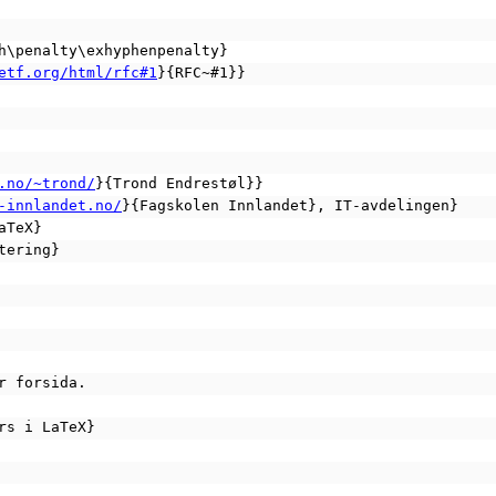
h\penalty\exhyphenpenalty}
etf.org/html/rfc#1
}{RFC~#1}}
.no/~trond/
}{Trond Endrestøl}}
-innlandet.no/
}{Fagskolen Innlandet}, IT-avdelingen}
aTeX}
tering}
r forsida.
rs i LaTeX}