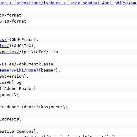
urs-i-latex/trunk/lynkurs-i-latex.handout.4on1.pdf?view=
6:9-format
16:10-format
cs/
}{GNU~Emacs},
tex/
}{AUC\TeX},
/pdftex/
}{pdf\LaTeX} fra
\LaTeX}-dokumentklassa
eamer/wiki/Home
}{beamer},
Subversion},
seSVN} og
}{Adobe Reader}
sjonen:\\
rer denne identifikasjonen:\\
 Endrestøl
eative Commons},