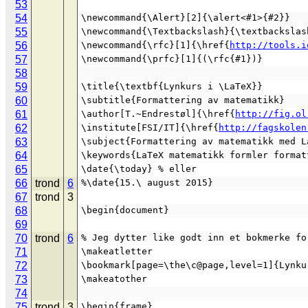
53
54
\newcommand{\Alert}[2]{\alert<#1>{#2}}
55
\newcommand{\Textbackslash}{\textbackslas
56
\newcommand{\rfc}[1]{\href{
http://tools.i
57
\newcommand{\prfc}[1]{(\rfc{#1})}
58
59
\title{\textbf{Lynkurs i \LaTeX}}
60
\subtitle{Formattering av matematikk}
61
\author[T.~Endrestøl]{\href{
http://fig.ol
62
\institute[FSI/IT]{\href{
http://fagskolen
63
\subject{Formattering av matematikk med L
64
\keywords{LaTeX matematikk formler format
65
\date{\today} % eller
66
trond
6
%\date{15.\ august 2015}
67
trond
3
68
\begin{document}
69
70
trond
6
% Jeg dytter like godt inn et bokmerke fo
71
\makeatletter
72
\bookmark[page=\the\c@page,level=1]{Lynku
73
\makeatother
74
75
trond
3
\begin{frame}