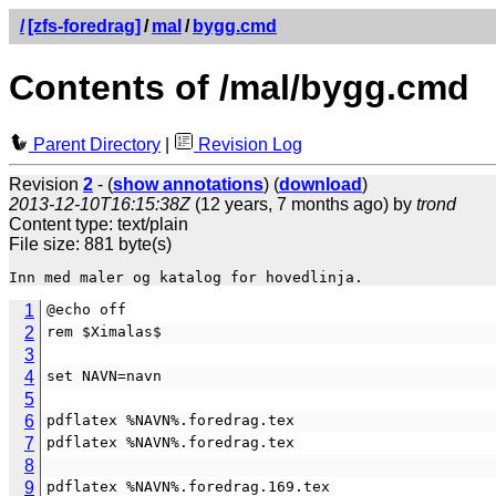
/
[zfs-foredrag]
/
mal
/
bygg.cmd
Contents of /mal/bygg.cmd
Parent Directory
|
Revision Log
Revision
2
- (
show annotations
) (
download
)
2013-12-10T16:15:38Z
(12 years, 7 months ago) by
trond
Content type: text/plain
File size: 881 byte(s)
1
@echo off
2
rem $Ximalas$
3
4
set NAVN=navn
5
6
pdflatex %NAVN%.foredrag.tex
7
pdflatex %NAVN%.foredrag.tex
8
9
pdflatex %NAVN%.foredrag.169.tex