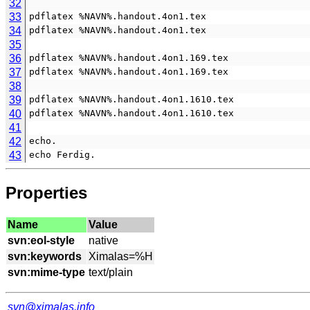
32
33
pdflatex %NAVN%.handout.4on1.tex
34
pdflatex %NAVN%.handout.4on1.tex
35
36
pdflatex %NAVN%.handout.4on1.169.tex
37
pdflatex %NAVN%.handout.4on1.169.tex
38
39
pdflatex %NAVN%.handout.4on1.1610.tex
40
pdflatex %NAVN%.handout.4on1.1610.tex
41
42
echo.
43
echo Ferdig.
Properties
Name
Value
svn:eol-style
svn:keywords
svn:mime-type
svn@ximalas.info